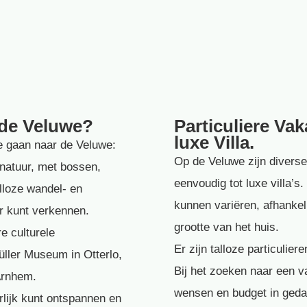
 de Veluwe?
Particuliere Va
luxe Villa.
e gaan naar de Veluwe:
Op de Veluwe zijn diverse
natuur, met bossen,
eenvoudig tot luxe villa’
lloze wandel- en
kunnen variëren, afhankelij
er kunt verkennen.
grootte van het huis.
e culturele
Er zijn talloze particulie
üller Museum in Otterlo,
Bij het zoeken naar een v
Arnhem.
wensen en budget in gedac
lijk kunt ontspannen en