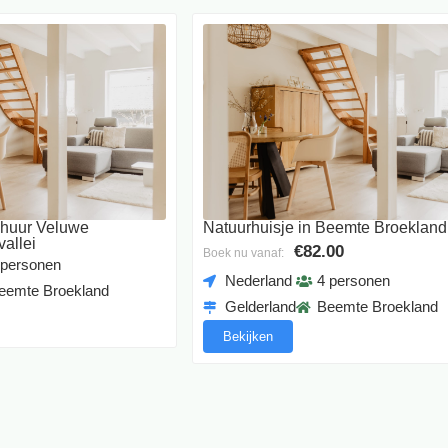
e huur Veluwe
Natuurhuisje in Beemte Broekland
vallei
€82.00
Boek nu vanaf:
 personen
Nederland
4 personen
eemte Broekland
Gelderland
Beemte Broekland
Bekijken