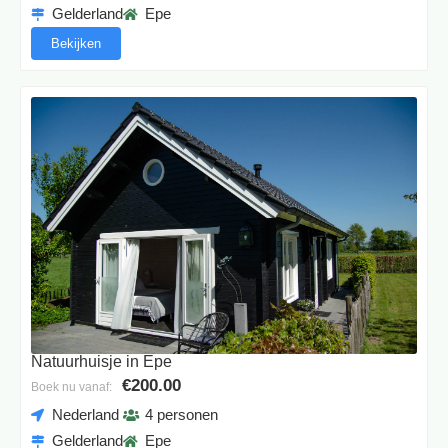
Gelderland
Epe
Bekijken
Natuurhuisje in Epe
€200.00
Boek nu vanaf:
Nederland
4 personen
Gelderland
Epe