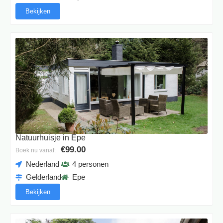
Bekijken
Natuurhuisje in Epe
€99.00
Boek nu vanaf:
Nederland
4 personen
Gelderland
Epe
Bekijken