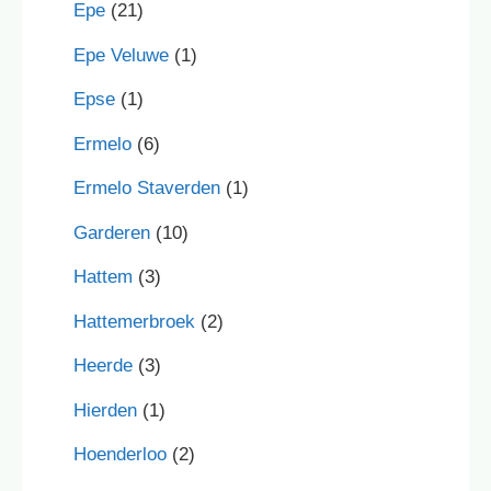
Epe
(21)
Epe Veluwe
(1)
Epse
(1)
Ermelo
(6)
Ermelo Staverden
(1)
Garderen
(10)
Hattem
(3)
Hattemerbroek
(2)
Heerde
(3)
Hierden
(1)
Hoenderloo
(2)