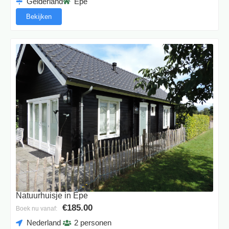
Gelderland
Epe
Bekijken
Natuurhuisje in Epe
€185.00
Boek nu vanaf:
Nederland
2 personen