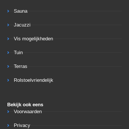
Sauna
Jacuzzi
Vis mogelijkheden
Tuin
Terras
Rolstoelvriendelijk
Bekijk ook eens
Voorwaarden
Privacy