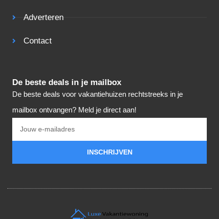
Adverteren
Contact
De beste deals in je mailbox
De beste deals voor vakantiehuizen rechtstreeks in je
mailbox ontvangen? Meld je direct aan!
INSCHRIJVEN