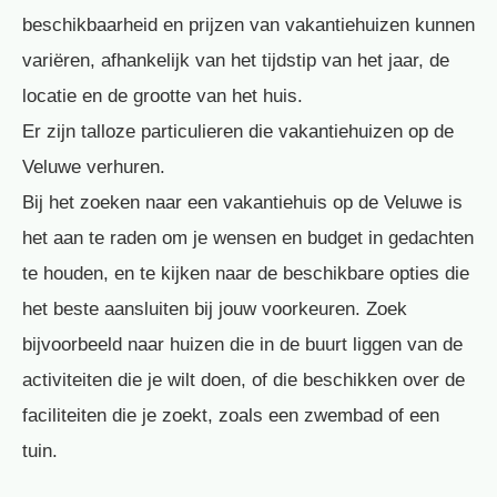
beschikbaarheid en prijzen van vakantiehuizen kunnen
variëren, afhankelijk van het tijdstip van het jaar, de
locatie en de grootte van het huis.
Er zijn talloze particulieren die vakantiehuizen op de
Veluwe verhuren.
Bij het zoeken naar een vakantiehuis op de Veluwe is
het aan te raden om je wensen en budget in gedachten
te houden, en te kijken naar de beschikbare opties die
het beste aansluiten bij jouw voorkeuren. Zoek
bijvoorbeeld naar huizen die in de buurt liggen van de
activiteiten die je wilt doen, of die beschikken over de
faciliteiten die je zoekt, zoals een zwembad of een
tuin.