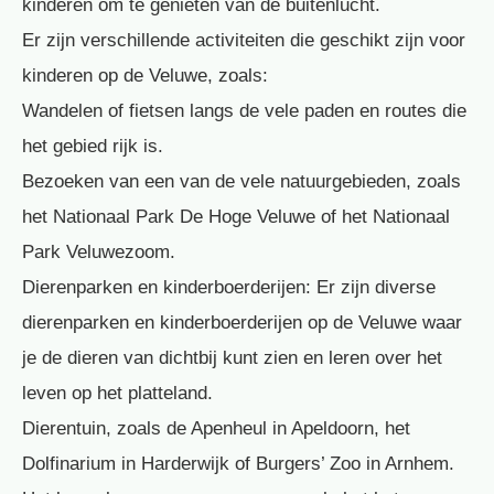
kinderen om te genieten van de buitenlucht.
Er zijn verschillende activiteiten die geschikt zijn voor
kinderen op de Veluwe, zoals:
Wandelen of fietsen langs de vele paden en routes die
het gebied rijk is.
Bezoeken van een van de vele natuurgebieden, zoals
het Nationaal Park De Hoge Veluwe of het Nationaal
Park Veluwezoom.
Dierenparken en kinderboerderijen: Er zijn diverse
dierenparken en kinderboerderijen op de Veluwe waar
je de dieren van dichtbij kunt zien en leren over het
leven op het platteland.
Dierentuin, zoals de Apenheul in Apeldoorn, het
Dolfinarium in Harderwijk of Burgers’ Zoo in Arnhem.