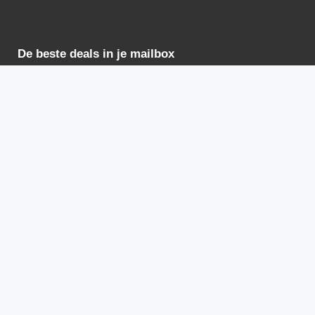
De beste deals in je mailbox
De beste deals voor vakantiehuizen rechtstreeks in je
mailbox ontvangen? Meld je direct aan!
INSCHRIJVEN
2021 – 2024 Alle rechten voorbehouden
Luxevakantiewoning.nl.