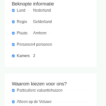
Beknopte informatie
Land
Nederland
Regio
Gelderland
Plaats
Arnhem
Personen
4 personen
Kamers
2
Waarom kiezen voor ons?
Particuliere vakantiehuizen
Alleen op de Veluwe