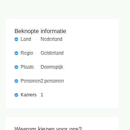
Beknopte informatie
Land
Nederland
Regio
Gelderland
Plaats
Doornspijk
Personen
2 personen
Kamers
1
Waarom kiezen voor ons?