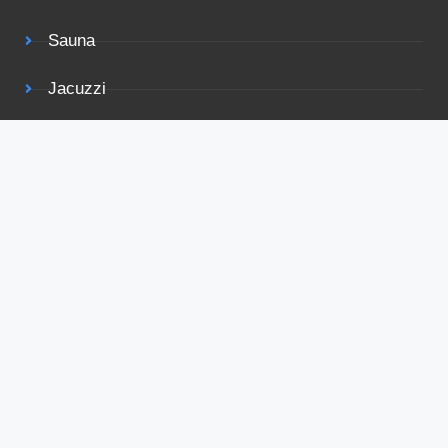
Sauna
Jacuzzi
Vis mogelijkheden
Tuin
Terras
Rolstoelvriendelijk
Bekijk ook eens
Voorwaarden
Privacy