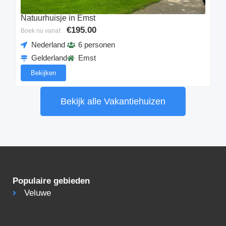
Natuurhuisje in Emst
€195.00
Boek nu vanaf:
Nederland
6 personen
Gelderland
Emst
Bekijken
Bekijk alle Vakantiehuizen
Populaire gebieden
Veluwe