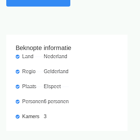
Beknopte informatie
Land
Nederland
Regio
Gelderland
Plaats
Elspeet
Personen
6 personen
Kamers
3