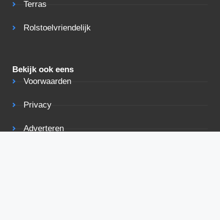
Terras
Rolstoelvriendelijk
Bekijk ook eens
Voorwaarden
Privacy
Adverteren
Contact
De beste deals in je mailbox
De beste deals voor vakantiehuizen rechtstreeks in je