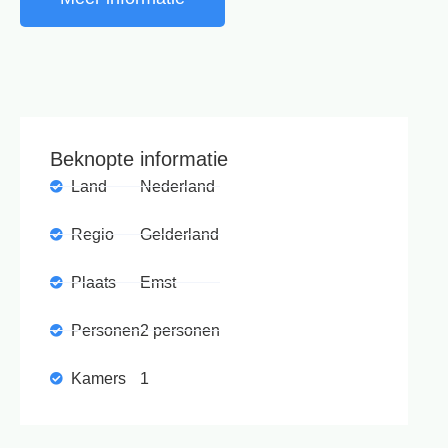
Beknopte informatie
Land
Nederland
Regio
Gelderland
Plaats
Emst
Personen
2 personen
Kamers
1