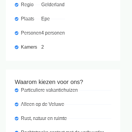
Regio
Gelderland
Plaats
Epe
Personen
4 personen
Kamers
2
Waarom kiezen voor ons?
Particuliere vakantiehuizen
Alleen op de Veluwe
Rust, natuur en ruimte