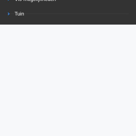
Tuin
Terras
Rolstoelvriendelijk
Bekijk ook eens
Voorwaarden
Privacy
Adverteren
Contact