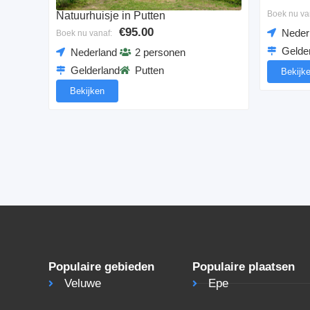
Boek nu va
Natuurhuisje in Putten
€95.00
Neder
Boek nu vanaf:
Gelde
Nederland
2 personen
Gelderland
Putten
Bekijk
Bekijken
Populaire gebieden
Populaire plaatsen
Veluwe
Epe