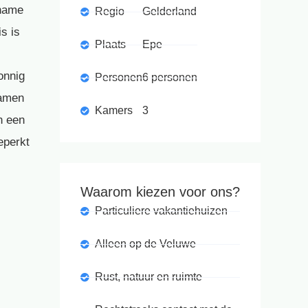
ename
Regio
Gelderland
s is
Plaats
Epe
onnig
Personen
6 personen
samen
Kamers
3
n een
eperkt
Waarom kiezen voor ons?
Particuliere vakantiehuizen
Alleen op de Veluwe
Rust, natuur en ruimte