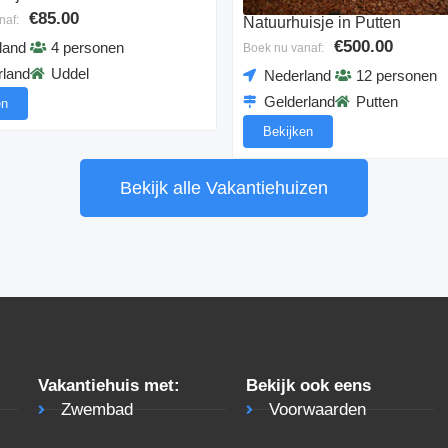
€85.00
naf:
Natuurhuisje in Putten
€500.00
land
4 personen
Boek nu vanaf:
rland
Uddel
Nederland
12 personen
Gelderland
Putten
en
Bekijken
Bekijk alle Vakantiehuizen
Vakantiehuis met:
Bekijk ook eens
Zwembad
Voorwaarden