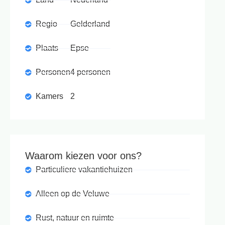
Regio
Gelderland
Plaats
Epse
Personen
4 personen
Kamers
2
Waarom kiezen voor ons?
Particuliere vakantiehuizen
Alleen op de Veluwe
Rust, natuur en ruimte