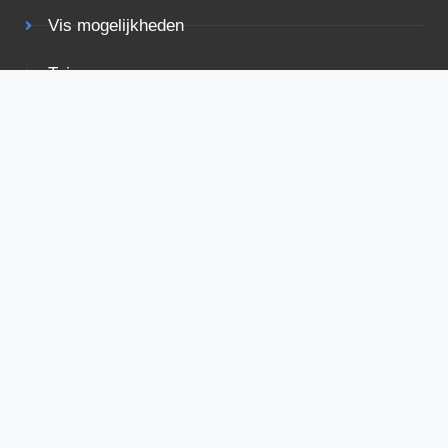
Vis mogelijkheden
Tuin
Terras
Rolstoelvriendelijk
Bekijk ook eens
Voorwaarden
Privacy
Adverteren
Contact