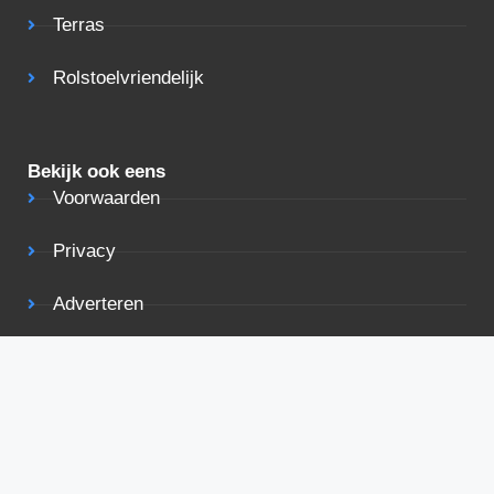
Terras
Rolstoelvriendelijk
Bekijk ook eens
Voorwaarden
Privacy
Adverteren
Contact
De beste deals in je mailbox
De beste deals voor vakantiehuizen rechtstreeks in je