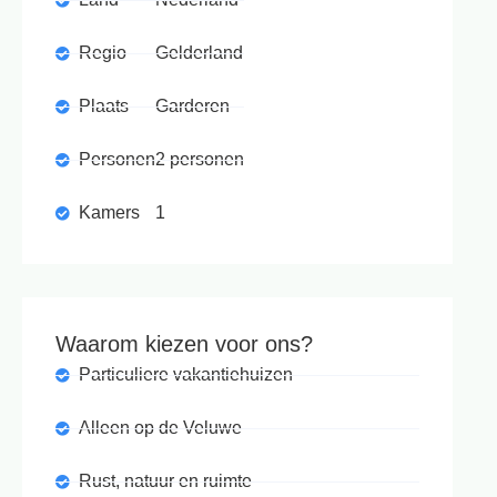
Regio
Gelderland
Plaats
Garderen
Personen
2 personen
Kamers
1
Waarom kiezen voor ons?
Particuliere vakantiehuizen
Alleen op de Veluwe
Rust, natuur en ruimte