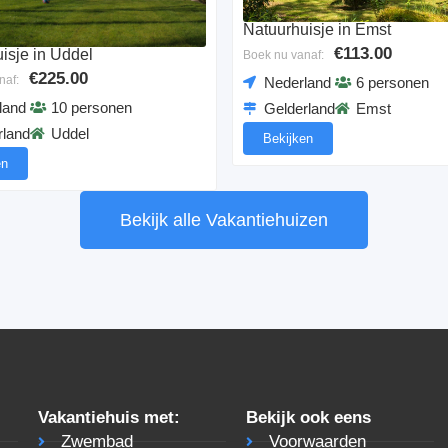
Natuurhuisje in Emst
€113.00
isje in Uddel
Boek nu vanaf:
€225.00
naf:
Nederland
6 personen
land
10 personen
Gelderland
Emst
rland
Uddel
Bekijken
en
Bekijk alle Vakantiehuizen
Vakantiehuis met:
Bekijk ook eens
Zwembad
Voorwaarden