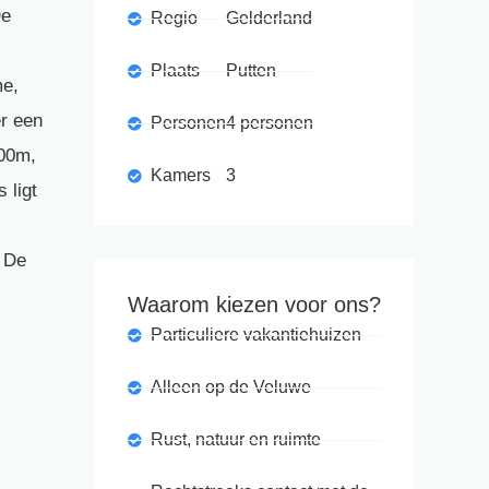
De
Regio
Gelderland
Plaats
Putten
me,
r een
Personen
4 personen
600m,
Kamers
3
 ligt
. De
Waarom kiezen voor ons?
Particuliere vakantiehuizen
Alleen op de Veluwe
Rust, natuur en ruimte