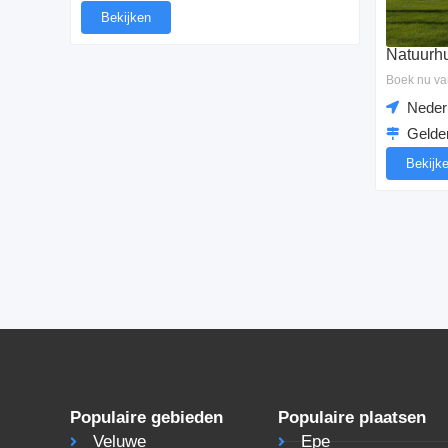
Bekijken
Natuurhu
Boek nu va
Neder
Gelde
Bekijk
Populaire gebieden
Populaire plaatsen
Veluwe
Epe