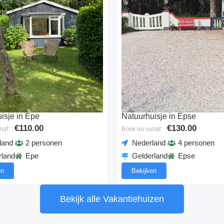
isje in Epe
Natuurhuisje in Epse
€110.00
€130.00
naf:
Boek nu vanaf:
land
2 personen
Nederland
4 personen
rland
Epe
Gelderland
Epse
en
Bekijken
Bekijk alle Vakantiehuizen