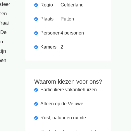
sfeer
Regio
Gelderland
 een
Plaats
Putten
fraai
 De
Personen
4 personen
en
Kamers
2
ijn
een
…
Waarom kiezen voor ons?
Particuliere vakantiehuizen
Alleen op de Veluwe
Rust, natuur en ruimte