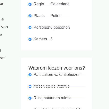
or
Regio
Gelderland
Plaats
Putten
le
e van
Personen
6 personen
ne
Kamers
3
n
het
Waarom kiezen voor ons?
Particuliere vakantiehuizen
Alleen op de Veluwe
Rust, natuur en ruimte