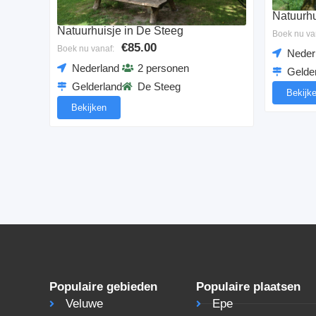
Natuurhu
Natuurhuisje in De Steeg
Boek nu va
€85.00
Boek nu vanaf:
Neder
Nederland
2 personen
Gelde
Gelderland
De Steeg
Bekijk
Bekijken
Populaire gebieden
Populaire plaatsen
Veluwe
Epe