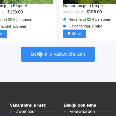
Natuurhuisje in Empe
isje in Elspeet
€195.00
€130.00
Boek nu vanaf:
naf:
Nederland
4 personen
land
6 personen
Gelderland
Empe
rland
Elspeet
Bekijken
en
Bekijk alle Vakantiehuizen
Vakantiehuis met:
Bekijk ook eens
Zwembad
Voorwaarden