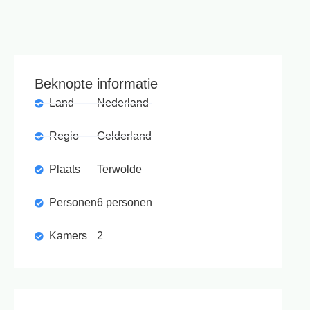
Beknopte informatie
Land
Nederland
Regio
Gelderland
Plaats
Terwolde
Personen
6 personen
Kamers
2