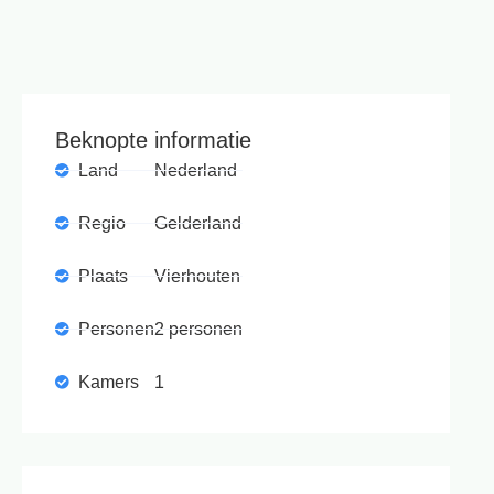
Beknopte informatie
Land
Nederland
Regio
Gelderland
Plaats
Vierhouten
Personen
2 personen
Kamers
1