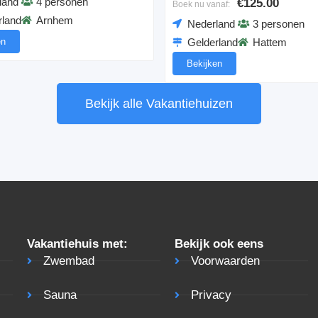
land
4 personen
€125.00
Boek nu vanaf:
rland
Arnhem
Nederland
3 personen
en
Gelderland
Hattem
Bekijken
Bekijk alle Vakantiehuizen
Vakantiehuis met:
Bekijk ook eens
Zwembad
Voorwaarden
Sauna
Privacy