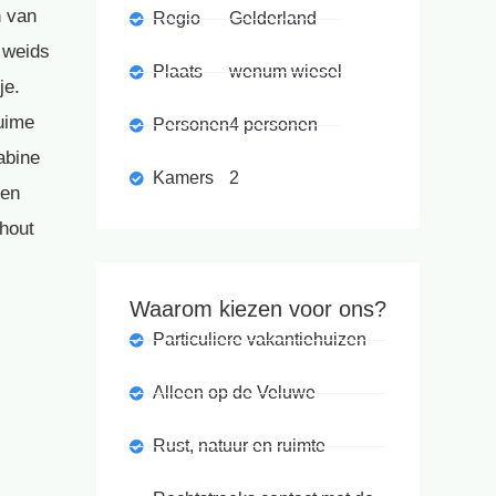
n van
Regio
Gelderland
 weids
Plaats
wenum wiesel
je.
Ruime
Personen
4 personen
abine
Kamers
2
 en
 hout
Waarom kiezen voor ons?
Particuliere vakantiehuizen
Alleen op de Veluwe
Rust, natuur en ruimte