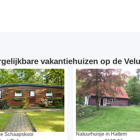
rgelijkbare vakantiehuizen op de Vel
Natuurhuisje in Hattem
De Schaapskooi