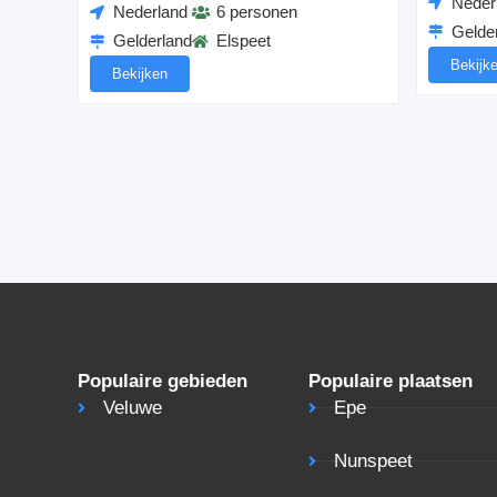
Neder
Nederland
6 personen
Gelde
Gelderland
Elspeet
Bekijk
Bekijken
Populaire gebieden
Populaire plaatsen
Veluwe
Epe
Nunspeet