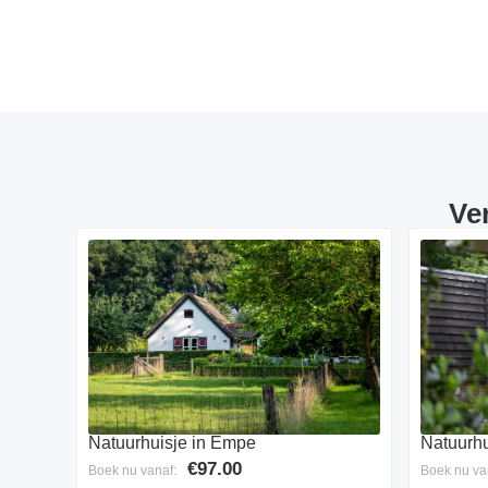
Ve
Natuurhu
Natuurhuisje in Empe
€97.00
Boek nu va
Boek nu vanaf: