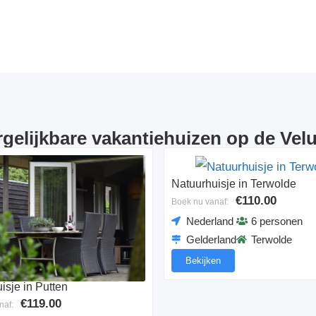
rgelijkbare vakantiehuizen op de Vel
Natuurhuisje in Terwolde
€110.00
Boek nu vanaf:
Nederland
6 personen
Gelderland
Terwolde
Bekijken
isje in Putten
€119.00
naf: