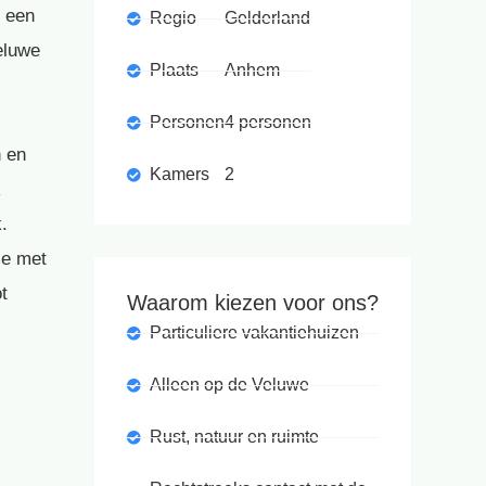
n een
Regio
Gelderland
eluwe
Plaats
Anhem
Personen
4 personen
n en
Kamers
2
k
.
ie met
t
Waarom kiezen voor ons?
Particuliere vakantiehuizen
Alleen op de Veluwe
Rust, natuur en ruimte