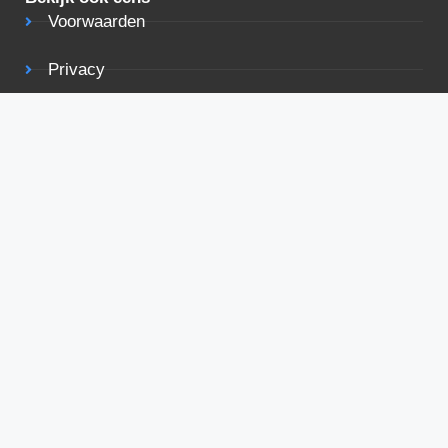
Voorwaarden
Privacy
Adverteren
Contact
De beste deals in je mailbox
De beste deals voor vakantiehuizen rechtstreeks in je
mailbox ontvangen? Meld je direct aan!
INSCHRIJVEN