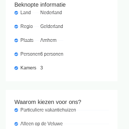
Beknopte informatie
Land
Nederland
Regio
Gelderland
Plaats
Arnhem
Personen
6 personen
Kamers
3
Waarom kiezen voor ons?
Particuliere vakantiehuizen
Alleen op de Veluwe