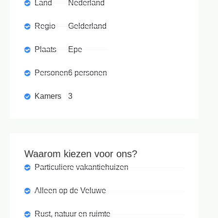
Land
Nederland
Regio
Gelderland
Plaats
Epe
Personen
6 personen
Kamers
3
Waarom kiezen voor ons?
Particuliere vakantiehuizen
Alleen op de Veluwe
Rust, natuur en ruimte