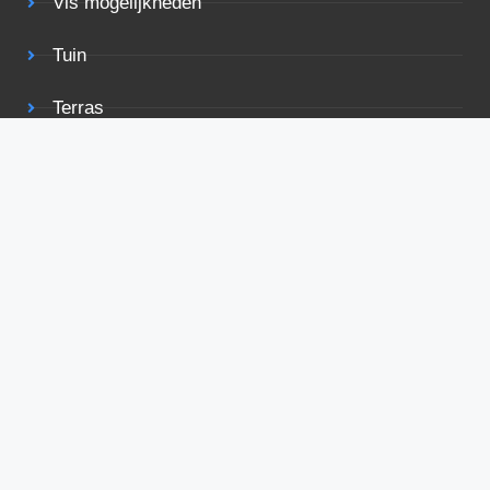
Vis mogelijkheden
Tuin
Terras
Rolstoelvriendelijk
Bekijk ook eens
Voorwaarden
Privacy
Adverteren
Contact