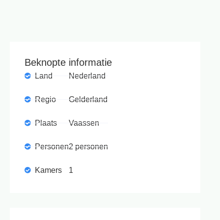
Beknopte informatie
Land
Nederland
Regio
Gelderland
Plaats
Vaassen
Personen
2 personen
Kamers
1