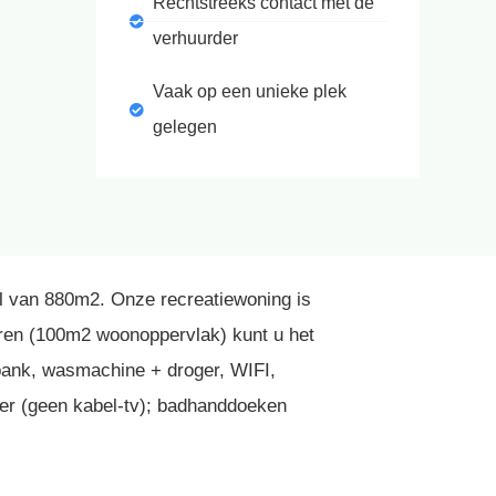
Rechtstreeks contact met de
verhuurder
Vaak op een unieke plek
gelegen
el van 880m2. Onze recreatiewoning is
eren (100m2 woonoppervlak) kunt u het
 bank, wasmachine + droger, WIFI,
ler (geen kabel-tv); badhanddoeken