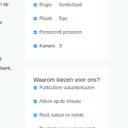
n op
Regio
Gelderland
Plaats
Epe
e
Personen
6 personen
Kamers
3
d
 bank,
Waarom kiezen voor ons?
Particuliere vakantiehuizen
Alleen op de Veluwe
Rust, natuur en ruimte