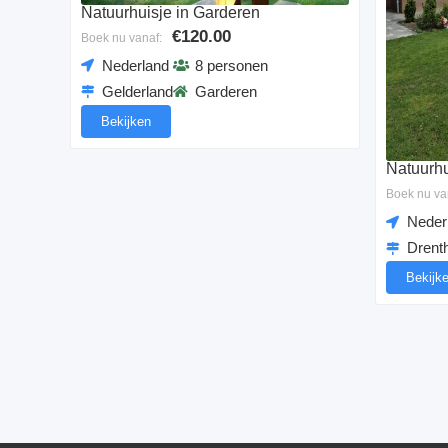
Natuurhuisje in Garderen
€120.00
Boek nu vanaf:
Nederland
8 personen
Gelderland
Garderen
Bekijken
Natuurhu
Boek nu va
Neder
Drent
Bekijk