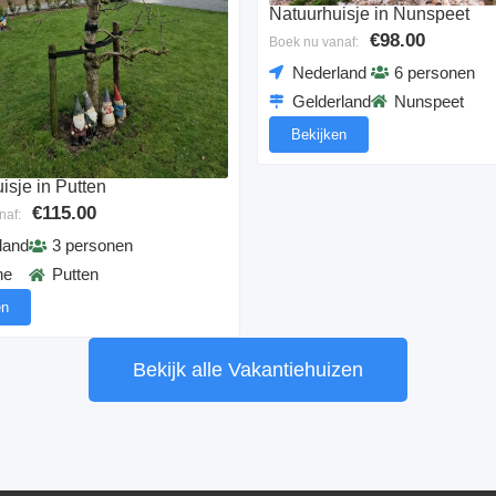
Natuurhuisje in Nunspeet
€98.00
Boek nu vanaf:
Nederland
6 personen
Gelderland
Nunspeet
Bekijken
isje in Putten
€115.00
naf:
land
3 personen
he
Putten
en
Bekijk alle Vakantiehuizen