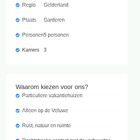
Regio
Gelderland
Plaats
Garderen
Personen
5 personen
Kamers
3
Waarom kiezen voor ons?
Particuliere vakantiehuizen
Alleen op de Veluwe
Rust, natuur en ruimte