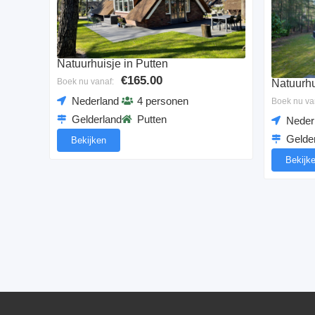
Natuurhuisje in Putten
€165.00
Boek nu vanaf:
Natuurhu
Nederland
4 personen
Boek nu va
Gelderland
Putten
Neder
Gelde
Bekijken
Bekijk