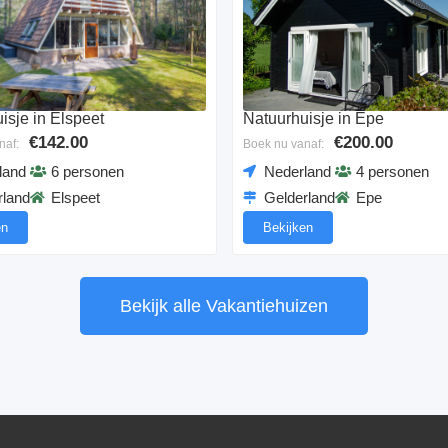
isje in Elspeet
Natuurhuisje in Epe
€142.00
€200.00
naf:
Boek nu vanaf:
land
6 personen
Nederland
4 personen
rland
Elspeet
Gelderland
Epe
en
Bekijken
Bekijk alle Vakantiehuizen