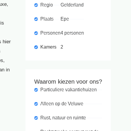
uxe,
Regio
Gelderland
Plaats
Epe
is
Personen
4 personen
 hier
Kamers
2
s
es,
an in
Waarom kiezen voor ons?
Particuliere vakantiehuizen
Alleen op de Veluwe
Rust, natuur en ruimte