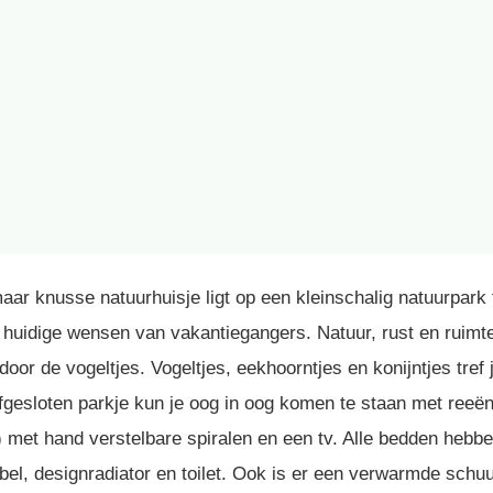
, maar knusse natuurhuisje ligt op een kleinschalig natuurpa
e huidige wensen van vakantiegangers. Natuur, rust en ruimte
or de vogeltjes. Vogeltjes, eekhoorntjes en konijntjes tref j
afgesloten parkje kun je oog in oog komen te staan met reeë
 met hand verstelbare spiralen en een tv. Alle bedden heb
l, designradiator en toilet. Ook is er een verwarmde schu