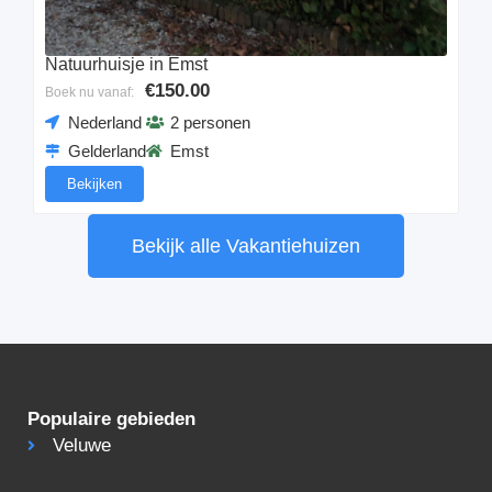
Natuurhuisje in Emst
€150.00
Boek nu vanaf:
Nederland
2 personen
Gelderland
Emst
Bekijken
Bekijk alle Vakantiehuizen
Populaire gebieden
Veluwe