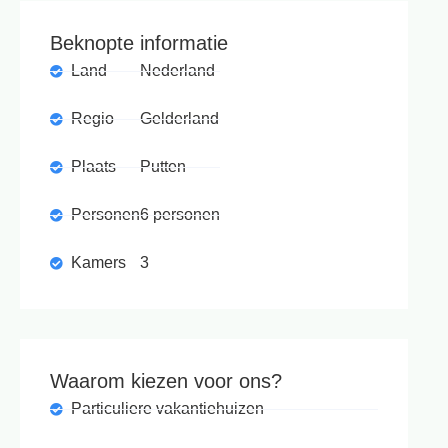
Beknopte informatie
Land
Nederland
Regio
Gelderland
Plaats
Putten
Personen
6 personen
Kamers
3
Waarom kiezen voor ons?
Particuliere vakantiehuizen