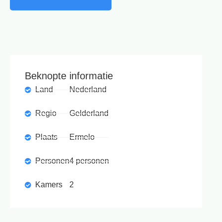
Beknopte informatie
Land
Nederland
Regio
Gelderland
Plaats
Ermelo
Personen
4 personen
Kamers
2