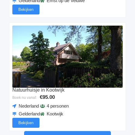
Gelderland
Emst op de Veluwe
Bekijken
Natuurhuisje in Kootwijk
€95.00
Boek nu vanaf:
Nederland
4 personen
Gelderland
Kootwijk
Bekijken