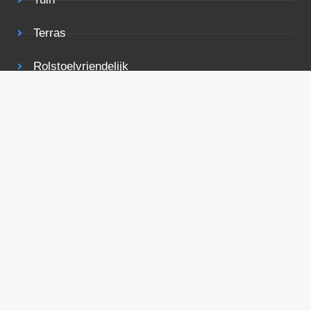
Terras
Rolstoelvriendelijk
Bekijk ook eens
Voorwaarden
Privacy
Adverteren
Contact
De beste deals in je mailbox