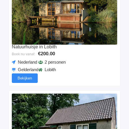
Natuurhuisje in Lobith
€200.00
Boek nu vanaf:
Nederland
2 personen
Gelderland
Lobith
Bekijken