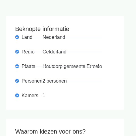
Beknopte informatie
Land
Nederland
Regio
Gelderland
Plaats
Houtdorp gemeente Ermelo
Personen
2 personen
Kamers
1
Waarom kiezen voor ons?