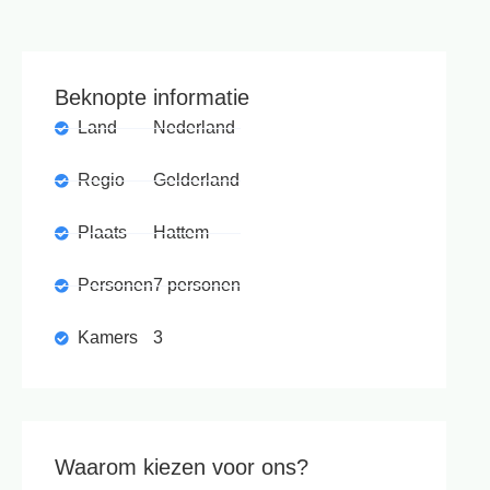
Beknopte informatie
Land
Nederland
Regio
Gelderland
Plaats
Hattem
Personen
7 personen
Kamers
3
Waarom kiezen voor ons?