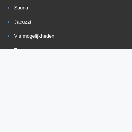
Sauna
Jacuzzi
Vis mogelijkheden
Tuin
Terras
Rolstoelvriendelijk
Bekijk ook eens
Voorwaarden
Privacy