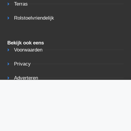
Terras
Rolstoelvriendelijk
Bekijk ook eens
Voorwaarden
Privacy
Adverteren
Contact
De beste deals in je mailbox
De beste deals voor vakantiehuizen rechtstreeks in je