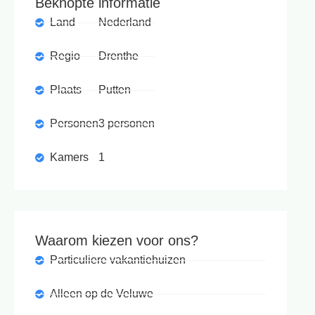
Beknopte informatie
Land
Nederland
Regio
Drenthe
Plaats
Putten
Personen
3 personen
Kamers
1
Waarom kiezen voor ons?
Particuliere vakantiehuizen
Alleen op de Veluwe