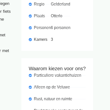
legen
Regio
Gelderland
 fiets
Plaats
Otterlo
rne
Personen
6 personen
met
Kamers
3
r met
Waarom kiezen voor ons?
Particuliere vakantiehuizen
Alleen op de Veluwe
Rust, natuur en ruimte