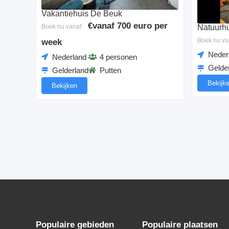
Vakantiehuis De Beuk
€vanaf 700 euro per
Boek nu vanaf:
Natuurhu
Boek nu va
week
Neder
Nederland
4 personen
Gelde
Gelderland
Putten
Bekijk
Bekijken
Populaire gebieden
Populaire plaatsen