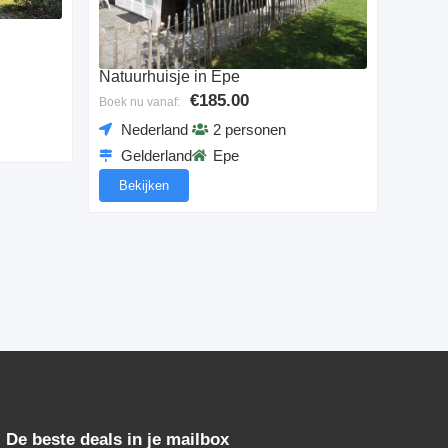
Natuurhuisje in Epe
€185.00
Boek nu vanaf:
Nederland
2 personen
Gelderland
Epe
Bekijken
De beste deals in je mailbox