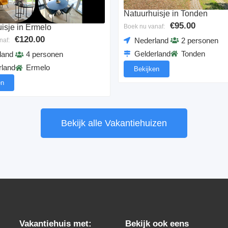
Natuurhuisje in Tonden
€95.00
Boek nu vanaf:
isje in Ermelo
€120.00
Nederland
2 personen
naf:
Gelderland
Tonden
land
4 personen
rland
Ermelo
Bekijken
en
Bekijk alle Vakantiehuizen
Vakantiehuis met:
Bekijk ook eens