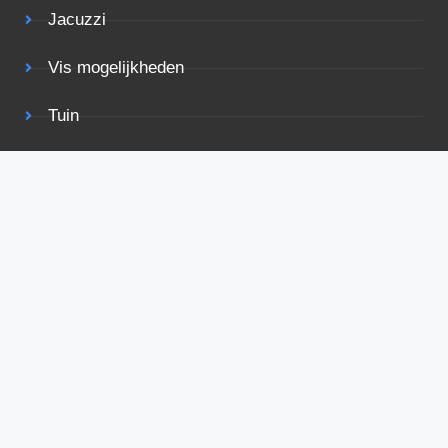
Jacuzzi
Vis mogelijkheden
Tuin
Terras
Rolstoelvriendelijk
Bekijk ook eens
Voorwaarden
Privacy
Adverteren