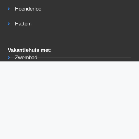
Hoenderloo
Hattem
Vakantiehuis met:
Zwembad
Sauna
Jacuzzi
Vis mogelijkheden
Tuin
Terras