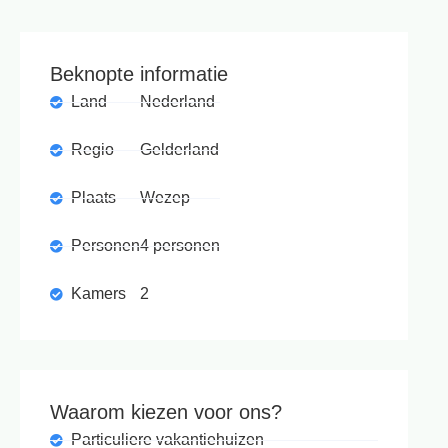
Beknopte informatie
Land
Nederland
Regio
Gelderland
Plaats
Wezep
Personen
4 personen
Kamers
2
Waarom kiezen voor ons?
Particuliere vakantiehuizen