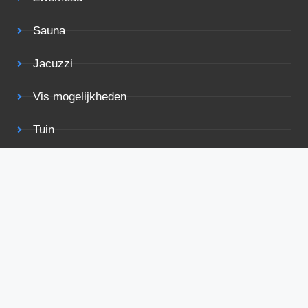
Sauna
Jacuzzi
Vis mogelijkheden
Tuin
Terras
Rolstoelvriendelijk
Bekijk ook eens
Voorwaarden
Privacy