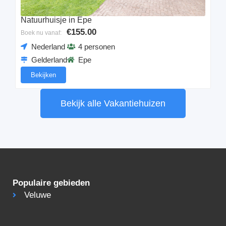
Natuurhuisje in Epe
€155.00
Boek nu vanaf:
Nederland
4 personen
Gelderland
Epe
Bekijken
Bekijk alle Vakantiehuizen
Populaire gebieden
Veluwe