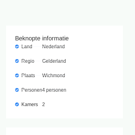
Beknopte informatie
Land
Nederland
Regio
Gelderland
Plaats
Wichmond
Personen
4 personen
Kamers
2