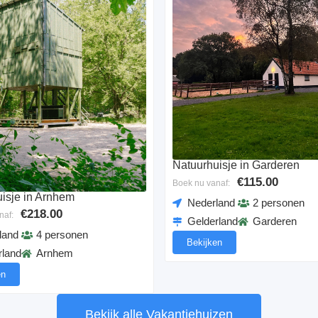
Natuurhuisje in Garderen
€115.00
Boek nu vanaf:
isje in Arnhem
Nederland
2 personen
€218.00
naf:
Gelderland
Garderen
land
4 personen
Bekijken
rland
Arnhem
en
Bekijk alle Vakantiehuizen