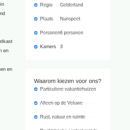
in
Regio
Gelderland
and
Plaats
Nunspeet
Personen
6 personen
elkast
Kamers
3
n en
ten en
Waarom kiezen voor ons?
Particuliere vakantiehuizen
Alleen op de Veluwe
Rust, natuur en ruimte