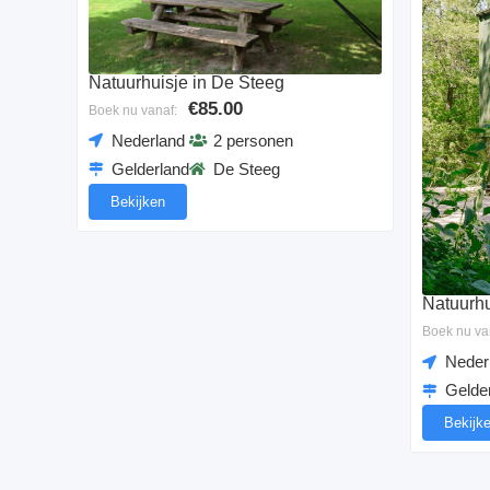
Natuurhuisje in De Steeg
€85.00
Boek nu vanaf:
Nederland
2 personen
Gelderland
De Steeg
Bekijken
Natuurhu
Boek nu va
Neder
Gelde
Bekijk