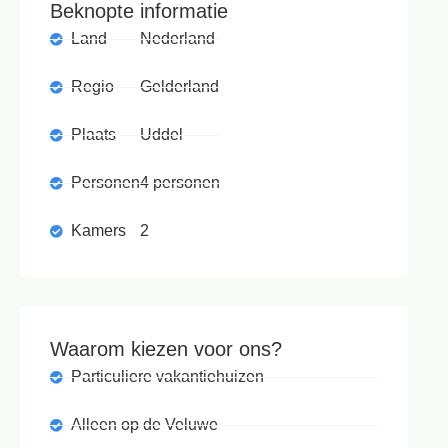
Beknopte informatie
Land
Nederland
Regio
Gelderland
Plaats
Uddel
Personen
4 personen
Kamers
2
Waarom kiezen voor ons?
Particuliere vakantiehuizen
Alleen op de Veluwe