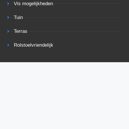
Vis mogelijkheden
Tuin
Terras
Rolstoelvriendelijk
Bekijk ook eens
Voorwaarden
Privacy
Adverteren
Contact