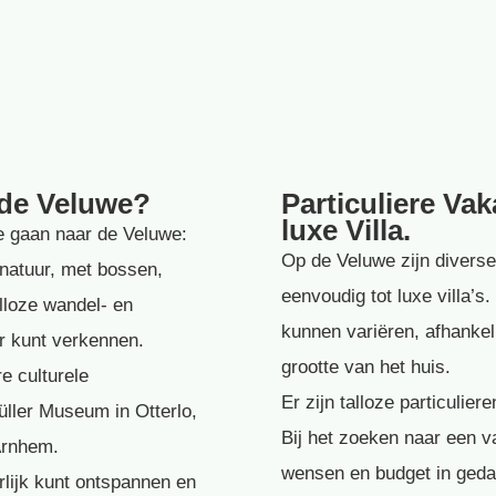
 de Veluwe?
Particuliere Va
luxe Villa.
e gaan naar de Veluwe:
Op de Veluwe zijn diverse
natuur, met bossen,
eenvoudig tot luxe villa’
lloze wandel- en
kunnen variëren, afhankelij
er kunt verkennen.
grootte van het huis.
e culturele
Er zijn talloze particulie
üller Museum in Otterlo,
Bij het zoeken naar een v
Arnhem.
wensen en budget in gedac
lijk kunt ontspannen en