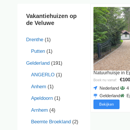
Vakantiehuizen op
de Veluwe
Drenthe
(1)
Putten
(1)
Gelderland
(191)
Natuurhuisje in 
ANGERLO
(1)
€100
Boek nu vanaf:
Anhem
(1)
Nederland
4
Gelderland
E
Apeldoorn
(1)
Bekijken
Arnhem
(4)
Beemte Broekland
(2)