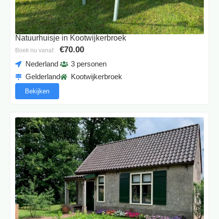
Natuurhuisje in Kootwijkerbroek
€70.00
Boek nu vanaf:
Nederland
3 personen
Gelderland
Kootwijkerbroek
Bekijken